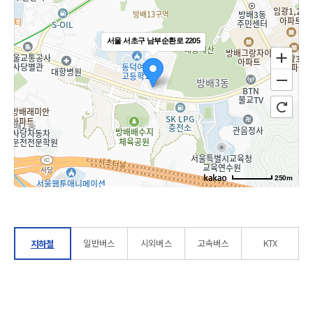
서울 서초구 남부순환로 2205
250m
길찾기
일반버스
시외버스
고속버스
KTX
지하철