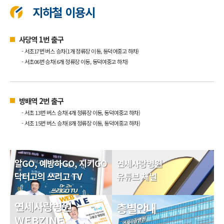
지하철 이용시
사당역 1번 출구
- 서초17번 버스 승차(1개 정류장 이동, 동덕여중고 하차)
- 서초06번 승차(6개 정류장 이동, 동덕여중고 하차)
방배역 2번 출구
- 서초 13번 버스 승차(4개 정류장 이동, 동덕여중고 하차)
- 서초 15번 버스 승차(8개 정류장 이동, 동덕여중고 하차)
알GO, 예방하GO, 지키GO
연세사랑병원
닥터고의 쓰리고 TV
유튜브 채널
연세사랑병원
층별안내
WEBZINE