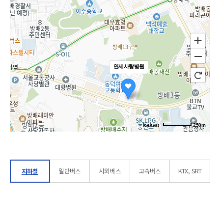
연세사랑병원
250m
로드뷰
길찾기
지도 크게
보기
일반버스
시외버스
고속버스
KTX, SRT
지하철