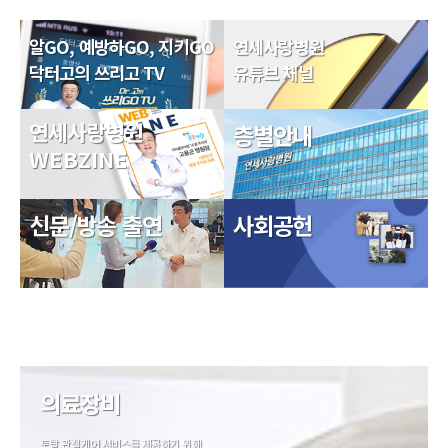
알GO, 예방하GO, 지키GO
연세사랑병원
닥터고의 쓰리고 TV
유튜브 채널
연세사랑병원
층별안내
WEBZINE
신문/방송 출연
사회공헌
의료장비
토탈 관절케어 서비스를 제공하기 위해