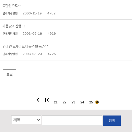
북한산으로~~
연세사랑병원
2003-11-19
4782
가을맞이 산행!!!
연세사랑병원
2003-09-19
4919
인라인 스케이트 타는 직원들..^^*
연세사랑병원
2003-08-23
4725
목록
chevron_left
first_page
21
22
23
24
25
26
검색