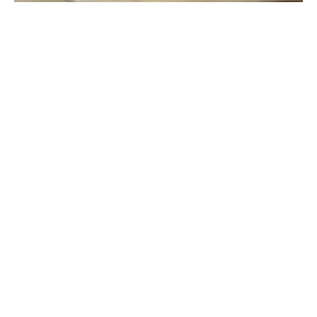
서울특별시 서초구 남부순환로 2205 (우:06702) / 대표자 : 고용곤
사업자등록번호 : 225 - 41 - 00316 / 대표전화: 1577.0050
Copyright(c) www.yonserang.com All Rights Reserved.
- 이용약관
- 입/퇴원 안내
- Contact US
- 이메일 무단 수집거부
- 연말정산
- 개인정보취급방침
- 비급여 진료비 이용안내
- 증명서발급
- 임직원 인트라넷
- 환자권리장전