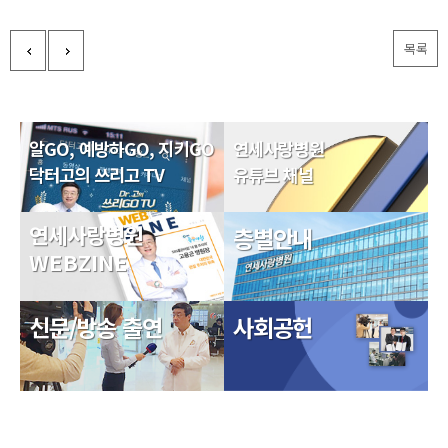
목록
알GO, 예방하GO, 지키GO
연세사랑병원
닥터고의 쓰리고 TV
유튜브 채널
연세사랑병원
층별안내
WEBZINE
신문/방송 출연
사회공헌