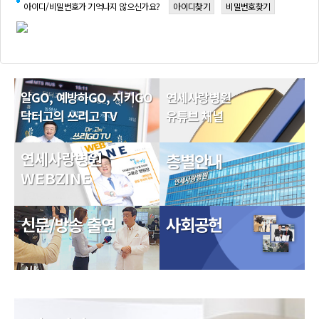
아이디/비밀번호가 기억나지 않으신가요?
아이디찾기
비밀번호찾기
알GO, 예방하GO, 지키GO
연세사랑병원
닥터고의 쓰리고 TV
유튜브 채널
연세사랑병원
층별안내
WEBZINE
신문/방송 출연
사회공헌