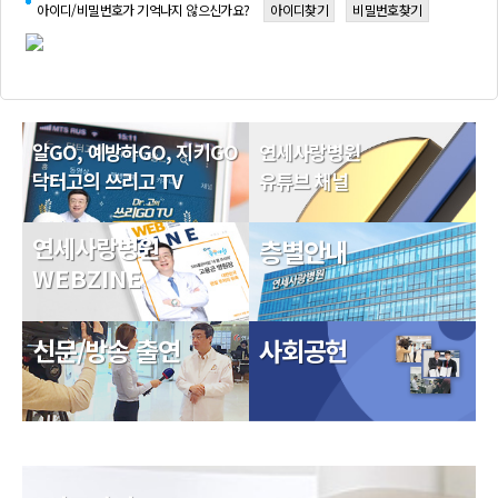
아이디/비밀번호가 기억나지 않으신가요?
아이디찾기
비밀번호찾기
알GO, 예방하GO, 지키GO
연세사랑병원
닥터고의 쓰리고 TV
유튜브 채널
연세사랑병원
층별안내
WEBZINE
신문/방송 출연
사회공헌