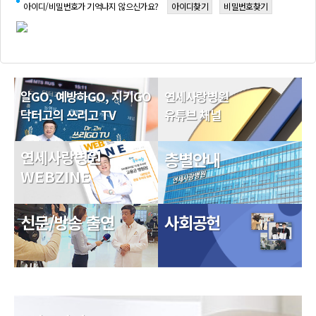
아이디/비밀번호가 기억나지 않으신가요?
아이디찾기
비밀번호찾기
알GO, 예방하GO, 지키GO
연세사랑병원
닥터고의 쓰리고 TV
유튜브 채널
연세사랑병원
층별안내
WEBZINE
신문/방송 출연
사회공헌