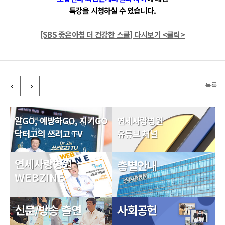
특강을 시청하실 수 있습니다.
[SBS 좋은아침 더 건강한 스쿨] 다시보기 <클릭>
목록
알GO, 예방하GO, 지키GO
연세사랑병원
닥터고의 쓰리고 TV
유튜브 채널
연세사랑병원
층별안내
WEBZINE
신문/방송 출연
사회공헌