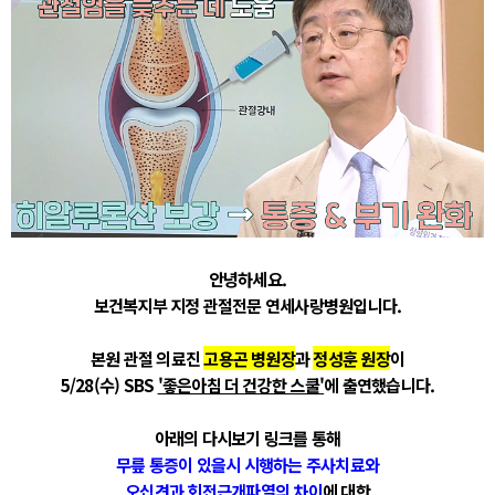
안녕하세요.
보건복지부 지정 관절전문 연세사랑병원입니다.
본원 관절 의료진
고용곤 병원장
과
정성훈 원장
이
5/28(수) SBS
'좋은아침 더 건강한 스쿨'
에 출연했습니다.
아래의 다시보기 링크를 통해
무릎 통증이 있을시 시행하는 주사치료와
오십견과 회전근개파열의 차이
에 대한