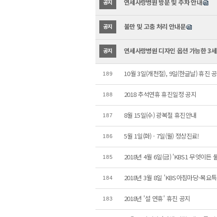
연세사랑병원 방문 및 주차 안내
공지
불만 및 고충 처리 안내문
공지
연세사랑병원 디자인 옵션 가능한 3세
공지
10월 3일(개천절), 9일(한글날) 휴진 공
189
2018 추석연휴 휴진일정 공지
188
8월 15일(수) 광복절 휴진안내
187
5월 1일(화) · 7일(월) 정상진료!
186
2018년 4월 6일(금) 'KBS1 무엇이든
185
2018년 3월 8일 'KBS아침마당-목요
184
2018년 '설 연휴' 휴진 공지
183