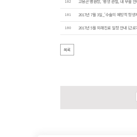
고용곤 병원장, '평생 관절, 내 무릎 안
182
2017년 7월 3일_'수술의 예방적 항생
181
2017년 5월 외래진료 일정 안내 (근
180
목록