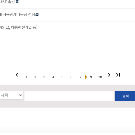
내서' 출간
제 사용평가' 1등급 선정
로자의날, 대통령선거일 등)
chevron_left
chevron_right
last_page
1
2
3
4
5
6
7
8
9
10
검색