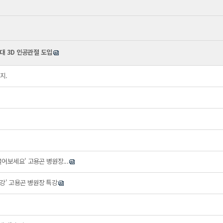
대 3D 인공관절 도입
지.
 물어보세요' 고용곤 병원장...
특강' 고용곤 병원장 특강