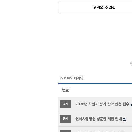
고객의 소리함
259개(
8
/26페이지)
번호
2026년 하반기 정기 신약 신청 접수
공지
연세사랑병원 병문안 제한 안내
공지