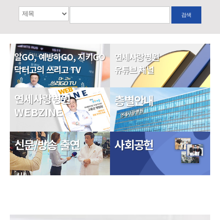
검색
알GO, 예방하GO, 지키GO
연세사랑병원
닥터고의 쓰리고 TV
유튜브 채널
연세사랑병원
층별안내
WEBZINE
신문/방송 출연
사회공헌