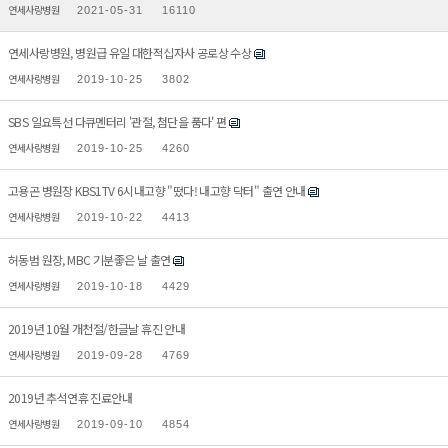
연세사랑병원
2021-05-31
16110
연세사랑병원, 병원급 유일 대한적십자사 공로상 수상
연세사랑병원
2019-10-25
3802
SBS 일요특선 다큐멘터리 '관절, 첨단을 품다' 편
연세사랑병원
2019-10-25
4260
고용곤 병원장 KBS1TV 6시내고향 "떴다! 내고향 닥터" 출연 안내
연세사랑병원
2019-10-22
4413
허동범 원장, MBC 기분좋은 날 출연
연세사랑병원
2019-10-18
4429
2019년 10월 개천절/한글날 휴진 안내
연세사랑병원
2019-09-28
4769
2019년 추석연휴 진료안내
연세사랑병원
2019-09-10
4854