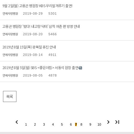
9월 2일(월) 고용곤 병원장 KBS 우리말겨루기 출연!
연세사랑병원
2019-08-29
5301
고용곤 병원장 '떴다! 내고향 닥터' 삼척 어촌 편 방영 안내
연세사랑병원
2019-08-20
5466
2019년 8월 15일(목) 광복절 휴진 안내
연세사랑병원
2019-08-14
4911
2019년 8월 5일(월) SBS <좋은아침> 서동석 원장 출연
연세사랑병원
2019-08-05
4878
목록
chevron_left
chevron_right
last_page
1
2
3
4
5
6
7
8
9
10