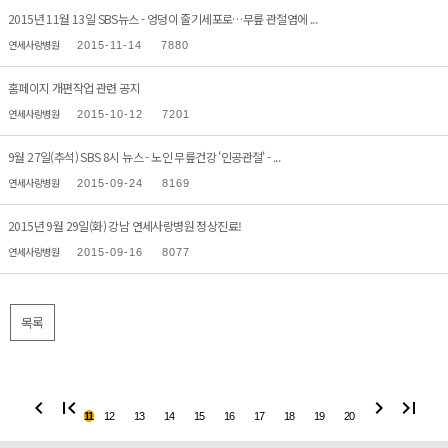
2015년 11월 13일 SBS뉴스 - 엉덩이 줄기세포로…무릎 관절염에 ...
연세사랑병원
2015-11-14
7880
홈페이지 개편작업 관련 공지
연세사랑병원
2015-10-12
7201
9월 27일(추석) SBS 8시 뉴스 - 노인 무릎건강 '인공관절' - ...
연세사랑병원
2015-09-24
8169
2015년 9월 29일(화) 강남 연세사랑병원 정상진료!
연세사랑병원
2015-09-16
8077
목록
chevron_left
first_page
chevron_right
last_page
11
12
13
14
15
16
17
18
19
20