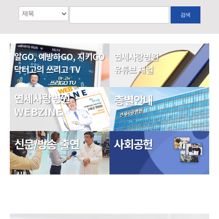
검색
알GO, 예방하GO, 지키GO
연세사랑병원
닥터고의 쓰리고 TV
유튜브 채널
연세사랑병원
층별안내
WEBZINE
신문/방송 출연
사회공헌